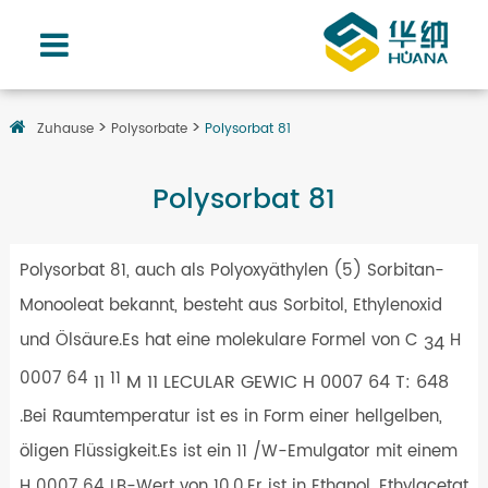
Zuhause
Polysorbate
Polysorbat 81
Polysorbat 81
Polysorbat 81, auch als Polyoxyäthylen (5) Sorbitan-
Monooleat bekannt, besteht aus Sorbitol, Ethylenoxid
und Ölsäure.Es hat eine molekulare Formel von C
H
34
0007 64
11
11
M 11 LECULAR GEWIC H 0007 64 T: 648
.Bei Raumtemperatur ist es in Form einer hellgelben,
öligen Flüssigkeit.Es ist ein 11 /W-Emulgator mit einem
H 0007 64 LB-Wert von 10.0.Er ist in Ethanol, Ethylacetat