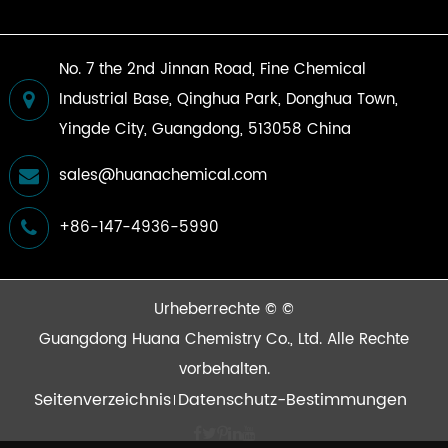
No. 7 the 2nd Jinnan Road, Fine Chemical
Industrial Base, Qinghua Park, Donghua Town,
Yingde City, Guangdong, 513058 China
sales@huanachemical.com
+86-147-4936-5990
Urheberrechte © ©
Guangdong Huana Chemistry Co., Ltd.
Alle Rechte
vorbehalten.
Seitenverzeichnis
Datenschutz-Bestimmungen