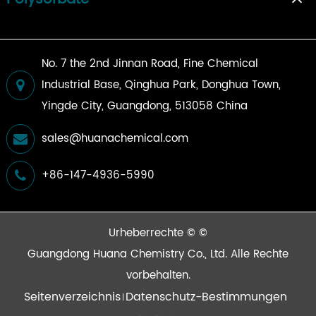
No. 7 the 2nd Jinnan Road, Fine Chemical
Industrial Base, Qinghua Park, Donghua Town,
Yingde City, Guangdong, 513058 China
sales@huanachemical.com
+86-147-4936-5990
Urheberrechte © ©
Guangdong Huana Chemistry Co., Ltd.
Alle Rechte
vorbehalten.
Seitenverzeichnis
Datenschutz-Bestimmungen