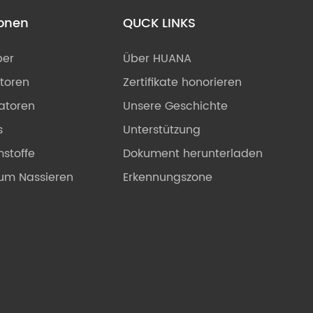
ionen
QUCK LINKS
ber
Über HUANA
toren
Zertifikate honorieren
satoren
Unsere Geschichte
s
Unterstützung
stoffe
Dokument herunterladen
zum Nassieren
Erkennungszone